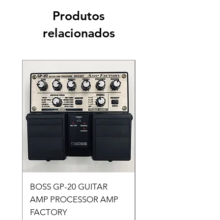
Produtos
relacionados
BOSS GP-20 GUITAR
POTENCIAL MARK
AMP PROCESSOR AMP
AUDIO MK 3600- 6
FACTORY
RMS