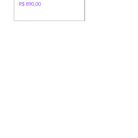
Preço
Preço
R$ 890,00
R$ 1.400,00