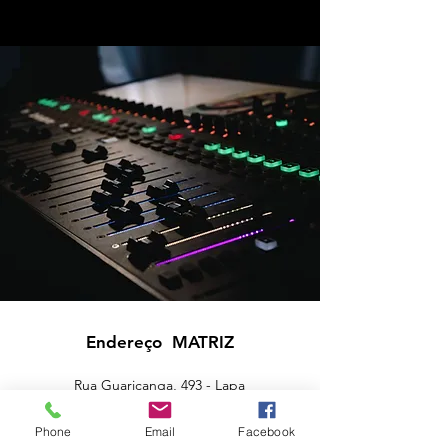
Endereço MATRIZ
Rua Guaricanga, 493 - Lapa
SP
05075-030
Phone
Email
Facebook
matusaservicelapa@gmail.com