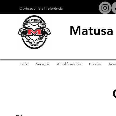
Obrigado Pela Preferência
Matusa 
Início
Serviços
Amplificadores
Cordas
Aces