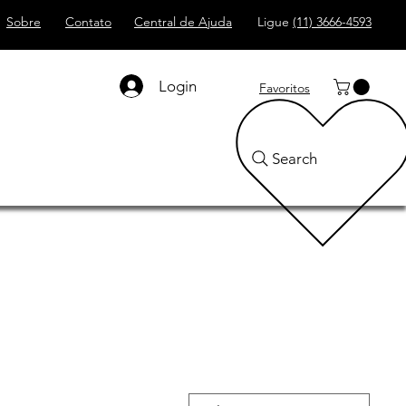
Sobre
Contato
Central de Ajuda
Ligue
(11) 3666-4593
Login
Favoritos
Search
o