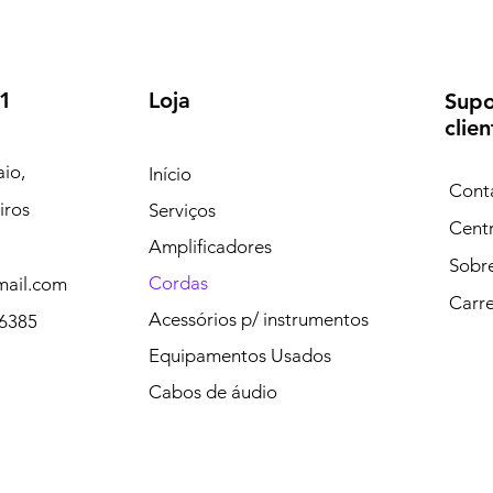
L1
Loja
Supo
clien
io,
Início
Cont
iros
Serviços
Centr
Amplificadores
Sobr
Cordas
ail.com
Carre
Acessórios p/ instrumentos
-6385
Equipamentos Usados
Cabos de áudio