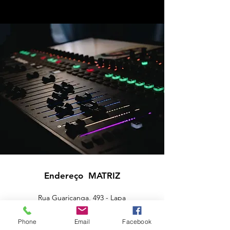
Endereço MATRIZ
Rua Guaricanga, 493 - Lapa
SP
05075-030
Phone
Email
Facebook
matusaservicelapa@gmail.com