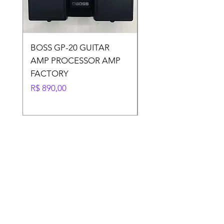
BOSS GP-20 GUITAR
POTENCIAL MARK
AMP PROCESSOR AMP
AUDIO MK 3600- 6
FACTORY
RMS
Preço
Preço
R$ 890,00
R$ 1.400,00